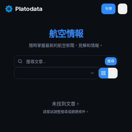
Platodata
令牌
開啟
航空
情報
隨時掌握最新的
航空
新聞、見解和情報。
搜尋
未找到文章。
請嘗試調整搜尋或篩選條件。