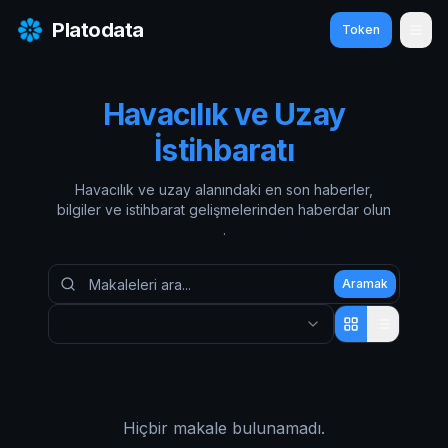
Platodata
Token
Men
Havacılık ve Uzay
İstihbaratı
Havacılık ve uzay alanındaki en son
haberler,
bilgiler ve istihbarat
gelişmelerinden haberdar olun
.
Aramak
Hiçbir makale bulunamadı.