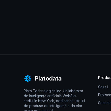
Platodata
Produ
Soluții
Plato Technologies Inc. Un laborator
Protoco
de inteligență artificială Web3 cu
sediul în New York, dedicat construirii
Securit
de produse de inteligență a datelor
axate pe verticală.