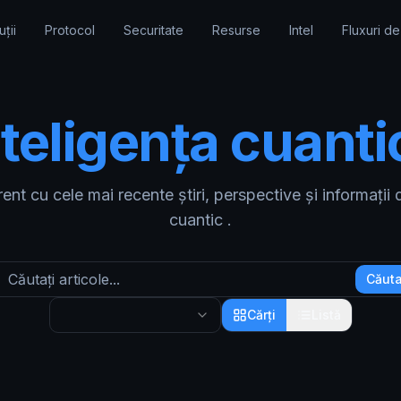
uții
Protocol
Securitate
Resurse
Intel
Fluxuri de
nteligența
cuanti
rent cu cele mai recente
știri, perspective și informații
cuantic .
Căut
Cărți
Listă