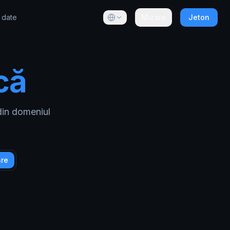
 date
Mizare
Jeton
că
din domeniul
are