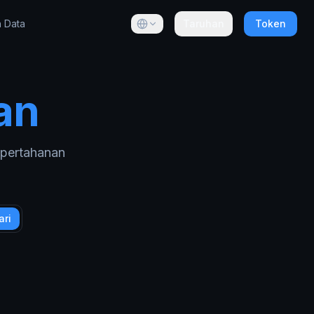
 Data
Taruhan
Token
an
pertahanan
ri