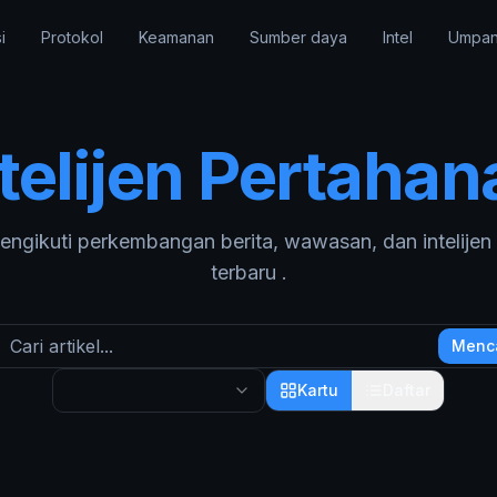
i
Protokol
Keamanan
Sumber daya
Intel
Umpan
telijen
Pertahan
engikuti perkembangan berita, wawasan, dan intelijen
terbaru .
Menca
Kartu
Daftar